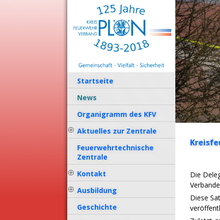
ErfurtApotheke.com
Startseite
News
Organigramm des KFV
Aktuelles zur Zentrale
Kreisfe
Feuerwehrtechnische
Zentrale
Kontakt
Die Dele
Verbande
Ausbildung
Diese Sat
Geschichte
veröffentl