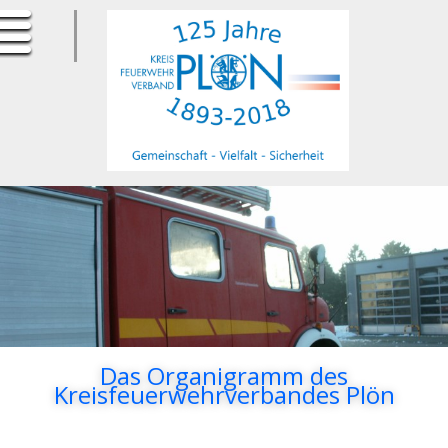
ErfurtApotheke.com
Das Organigramm des
Kreisfeuerwehrverbandes Plön