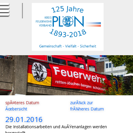
ErfurtApotheke.com
spÃ¤teres Datum
zurÃ¼ck zur
Ãœbersicht
frÃ¼heres Datum
29.01.2016
Die Installationsarbeiten und AuÃŸenanlagen werden
hergestellt.